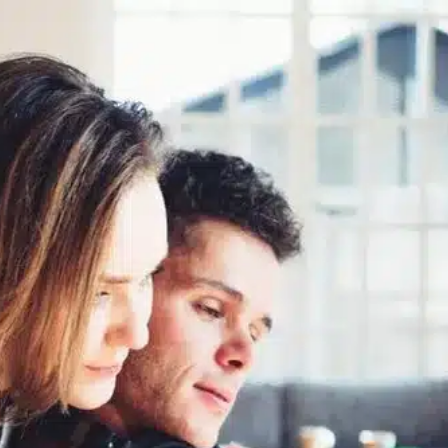
ont les quest
dant la visite
ent ?
?