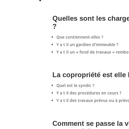
Quelles sont les charg
?
Que contiennent-elles ?
Y a t il un gardien d’immeuble ?
Y a t il un « fond de travaux » remb
La copropriété est elle
Quel est le syndic ?
Y a t il des procédures en cours ?
Y a t il des travaux prévus ou à prév
Comment se passe la vi