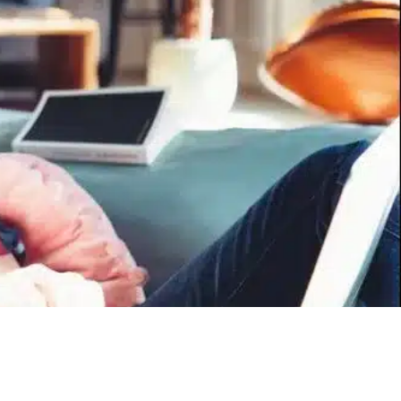
omper ?
 !
Visiter des locaux
commerciaux