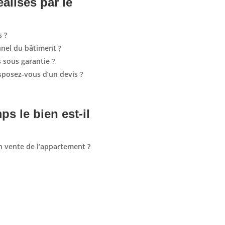
éalisés par le
s ?
onnel du bâtiment ?
s sous garantie ?
isposez-vous d’un devis ?
s le bien est-il
en vente de l’appartement ?