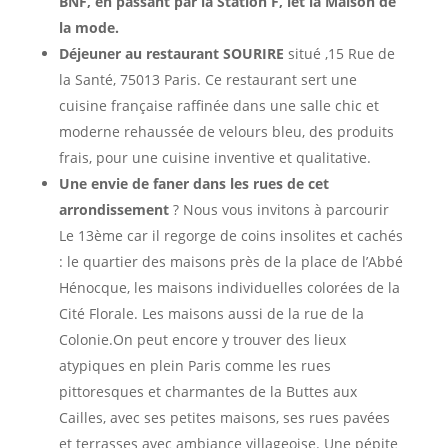
BNF, en passant par la Station F, let la Maison de
la mode.
Déjeuner au restaurant
SOURIRE
situé ,15 Rue de
la Santé, 75013 Paris.
Ce restaurant sert une
cuisine française raffinée dans une salle chic et
moderne rehaussée de velours bleu, d
es produits
frais, pour une cuisine inventive et qualitative.
Une envie de faner dans les rues de cet
arrondissement
? Nous vous invitons à parcourir
Le 13ème car il regorge de coins insolites et cachés
: le quartier des maisons près de la place de l’Abbé
Hénocque, les maisons individuelles colorées de la
Cité Florale. Les maisons aussi de la rue de la
Colonie.On peut encore y trouver des lieux
atypiques en plein Paris comme les rues
pittoresques et charmantes de la Buttes aux
Cailles, avec ses petites maisons, ses rues pavées
et terrasses avec ambiance villageoise. Une pépite