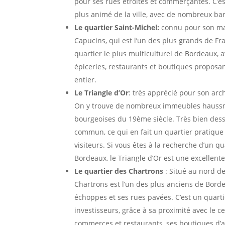
pour ses rues étroites et commerçantes. C’es
plus animé de la ville, avec de nombreux bar
Le quartier Saint-Michel:
connu pour son ma
Capucins, qui est l’un des plus grands de Fr
quartier le plus multiculturel de Bordeaux,
épiceries, restaurants et boutiques propos
entier.
Le Triangle d’Or
: très apprécié pour son arc
On y trouve de nombreux immeubles hauss
bourgeoises du 19ème siècle. Très bien dess
commun, ce qui en fait un quartier pratique 
visiteurs. Si vous êtes à la recherche d’un qu
Bordeaux, le Triangle d’Or est une excellente
Le quartier des Chartrons
: Situé au nord de 
Chartrons est l’un des plus anciens de Bord
échoppes et ses rues pavées. C’est un quarti
investisseurs, grâce à sa proximité avec le c
commerces et restaurants, ses boutiques d’a