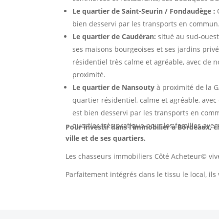
Le quartier de Saint-Seurin / Fondaudège :
Q
bien desservi par les transports en commun
Le quartier de Caudéran:
situé au sud-ouest
ses maisons bourgeoises et ses jardins privé
résidentiel très calme et agréable, avec d
proximité.
Le quartier de Nansouty
à proximité de la 
quartier résidentiel, calme et agréable, avec
est bien desservi par les transports en com
quartier très pratique pour les familles ave
Pour investir dans l’immobilier à Bordeaux, c
ville et de ses quartiers.
Les chasseurs immobiliers Côté Acheteur© vive
Parfaitement intégrés dans le tissu le local, il