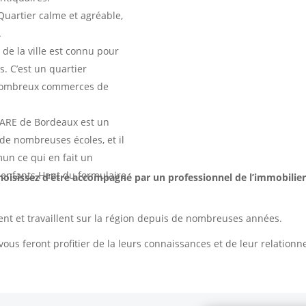
uartier calme et agréable,
.
 de la ville est connu pour
s. C’est un quartier
e nombreux commerces de
GARE de Bordeaux est un
 de nombreuses écoles, et il
mun ce qui en fait un
c enfants.Haut du formulaire
hoisissez d’être accompagné par un professionnel de l’immobilier
nt et travaillent sur la région depuis de nombreuses années.
s vous feront profitier de la leurs connaissances et de leur relation