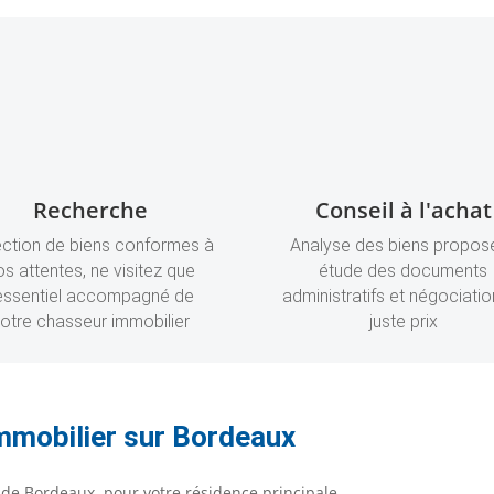
Recherche
Conseil à l'achat
ection de biens conformes à
Analyse des biens propos
os attentes, ne visitez que
étude des documents
’essentiel accompagné de
administratifs et négociatio
otre chasseur immobilier
juste prix
immobilier sur Bordeaux
 de Bordeaux pour votre résidence principale