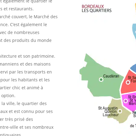
t également le quartier le
s et restaurants.
rché couvert, le Marché des
ance. C’est également le
 avec de nombreuses
ant des produits du monde
hitecture et son patrimoine.
manniens et des maisons
ervi par les transports en
pour les habitants et les
artier chic et animé à
 option.
la ville, le quartier des
eaux et est connu pour ses
er très prisé des
entre-ville et ses nombreux
ntiquaires.