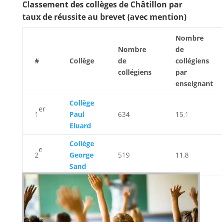
Classement des collèges de Châtillon par
taux de réussite au brevet (avec mention)
Nombre
Nombre
de
#
Collège
de
collégiens
collégiens
par
enseignant
Collège
er
1
Paul
634
15,1
Eluard
Collège
e
2
George
519
11,8
Sand